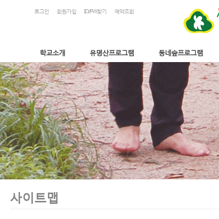
로그인
회원가입
ID/PW찾기
예약조회
학교소개
유명산프로그램
동네숲프로그램
사이트맵