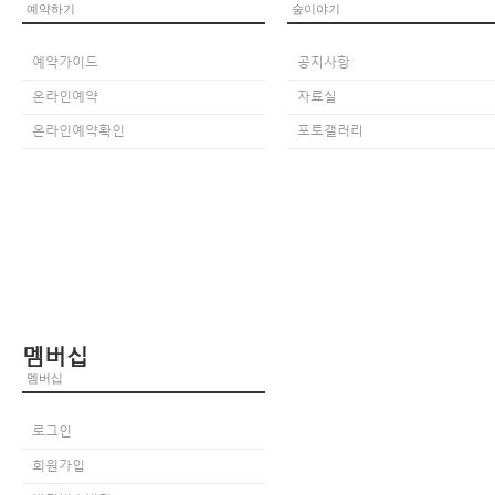
예약하기
숲이야기
예약가이드
공지사항
온라인예약
자료실
온라인예약확인
포토갤러리
멤버십
멤버십
로그인
회원가입