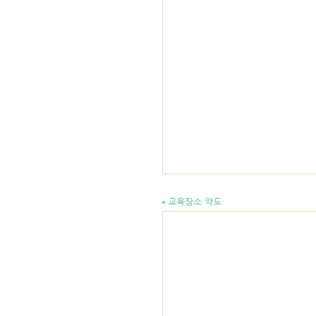
교육장소 약도